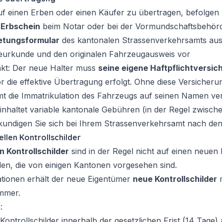
 einen Erben oder einen Käufer zu übertragen, befolgen Si
n
Erbschein
beim Notar oder bei der Vormundschaftsbehör
etungsformular
des kantonalen Strassenverkehrsamts au
beurkunde und den originalen Fahrzeugausweis vor
kt: Der neue Halter muss
seine eigene Haftpflichtversic
r die effektive Übertragung erfolgt. Ohne diese Versicheru
t die Immatrikulation des Fahrzeugs auf seinen Namen ve
inhaltet variable kantonale Gebühren (in der Regel zwisc
rkundigen Sie sich bei Ihrem Strassenverkehrsamt nach den
llen Kontrollschilder
n Kontrollschilder
sind in der Regel nicht auf einen neuen 
len, die von einigen Kantonen vorgesehen sind.
ationen erhält der neue Eigentümer
neue Kontrollschilder
m
mmer.
:
Kontrollschilder innerhalb der gesetzlichen Frist (14 Tage)