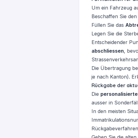
Um ein Fahrzeug auf
Beschaffen Sie de
Füllen Sie das
Abtr
Legen Sie die Ster
Entscheidender Pun
abschliessen
, bevo
Strassenverkehrsam
Die Übertragung be
je nach Kanton). E
Rückgabe der aktue
Die
personalisierte
ausser in Sonderfäl
In den meisten Situ
Immatrikulationsnu
Rückgabeverfahren
Geben Sie die alten 