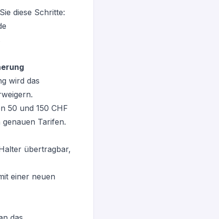
e diese Schritte:
de
s
herung
ng wird das
rweigern.
hen 50 und 150 CHF
 genauen Tarifen.
Halter übertragbar,
it einer neuen
 an das