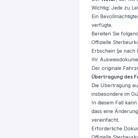
Wichtig: Jede
zu Le
Ein Bevollmächtigt
verfügte.
Bereiten Sie folgen
Offizielle Sterbeur
Erbschein (je nach
Ihr Ausweisdokume
Der originale Fahr
Übertragung des F
Die Übertragung a
insbesondere im Güt
In diesem Fall kann
dass eine Änderung 
vereinfacht.
Erforderliche Doku
Offizielle Sterbeur