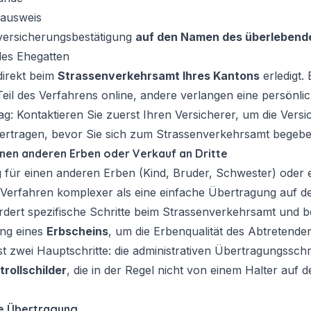
gausweis
tversicherungsbestätigung
auf den Namen des überlebend
es Ehegatten
direkt beim
Strassenverkehrsamt Ihres Kantons
erledigt.
eil des Verfahrens online, andere verlangen eine persönli
ag: Kontaktieren Sie zuerst Ihren Versicherer, um die Vers
rtragen, bevor Sie sich zum Strassenverkehrsamt begebe
nen anderen Erben oder Verkauf an Dritte
für einen anderen Erben (Kind, Bruder, Schwester) oder e
as Verfahren komplexer als eine einfache Übertragung auf d
ordert spezifische Schritte beim Strassenverkehrsamt und be
ung eines
Erbscheins
, um die Erbenqualität des Abtretend
 zwei Hauptschritte: die administrativen Übertragungsschri
trollschilder
, die in der Regel nicht von einem Halter auf 
ie Übertragung