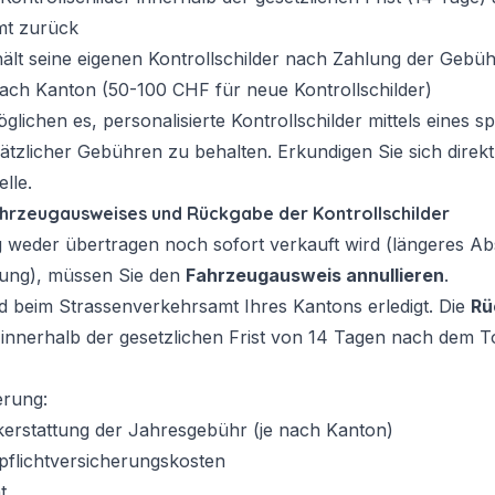
mt zurück
ält seine eigenen Kontrollschilder nach Zahlung der Gebü
nach Kanton (50-100 CHF für neue Kontrollschilder)
lichen es, personalisierte Kontrollschilder mittels eines s
tzlicher Gebühren zu behalten. Erkundigen Sie sich direkt 
lle.
ahrzeugausweises und Rückgabe der Kontrollschilder
weder übertragen noch sofort verkauft wird (längeres Abs
tung), müssen Sie den
Fahrzeugausweis annullieren
.
rd beim Strassenverkehrsamt Ihres Kantons erledigt. Die
Rü
 innerhalb der gesetzlichen Frist von 14 Tagen nach dem T
erung:
kerstattung der Jahresgebühr (je nach Kanton)
tpflichtversicherungskosten
t