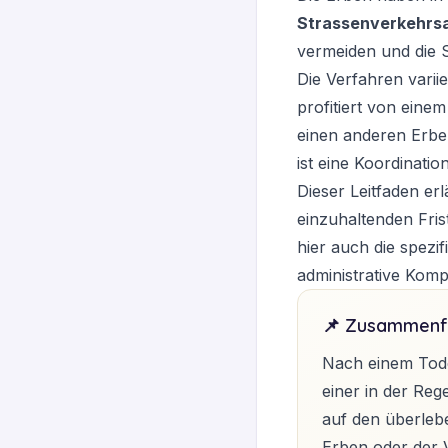
Strassenverkehrs
vermeiden und die S
Die Verfahren varii
profitiert von eine
einen anderen Erben
ist eine Koordinati
Dieser Leitfaden er
einzuhaltenden Fris
hier auch die spezi
administrative Komp
📌 Zusammenf
Nach einem Tode
einer in der Reg
auf den überleb
Erben oder der 