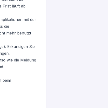
Frist läuft ab
plikationen mit der
s die
cht mehr benutzt
ge). Erkundigen Sie
ngen.
nso wie die Meldung
nd.
n beim