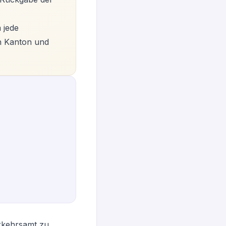
 jede
h Kanton und
rkehrsamt zu