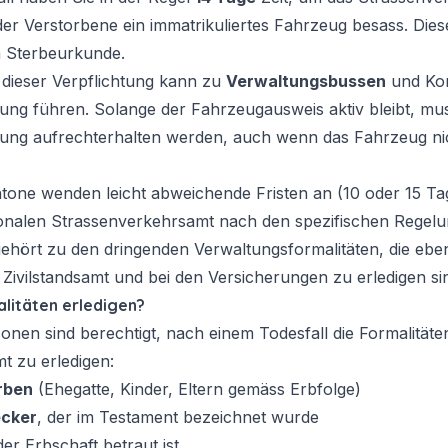
er Verstorbene ein immatrikuliertes Fahrzeug besass. Diese 
en Sterbeurkunde.
 dieser Verpflichtung kann zu
Verwaltungsbussen
und Kom
rung führen. Solange der Fahrzeugausweis aktiv bleibt, mus
erung aufrechterhalten werden, auch wenn das Fahrzeug ni
tone wenden leicht abweichende Fristen an (10 oder 15 Ta
tonalen Strassenverkehrsamt nach den spezifischen Regelu
hört zu den dringenden Verwaltungsformalitäten, die ebe
 Zivilstandsamt und bei den Versicherungen zu erledigen si
litäten erledigen?
nen sind berechtigt, nach einem Todesfall die Formalitäte
t zu erledigen:
rben
(Ehegatte, Kinder, Eltern gemäss Erbfolge)
ecker
, der im Testament bezeichnet wurde
der Erbschaft betraut ist