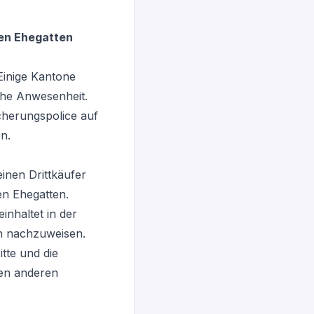
en Ehegatten
 Einige Kantone
che Anwesenheit.
icherungspolice auf
n.
inen Drittkäufer
en Ehegatten.
inhaltet in der
en nachzuweisen.
tte und die
den anderen