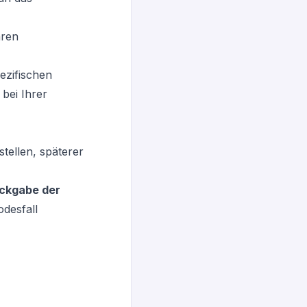
hren
pezifischen
bei Ihrer
tellen, späterer
ckgabe der
odesfall