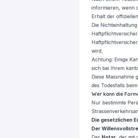
informieren, wenn d
Erhalt der offiziell
Die Nichteinhaltung
Haftpflichtversiche
Haftpflichtversich
wird.
Achtung: Einige Kan
sich bei Ihrem kan
Diese Massnahme ge
des Todesfalls beim
Wer kann die Forma
Nur bestimmte Perso
Strassenverkehrsam
Die gesetzlichen E
Der Willensvollstr
Der
Notar
, der mit 