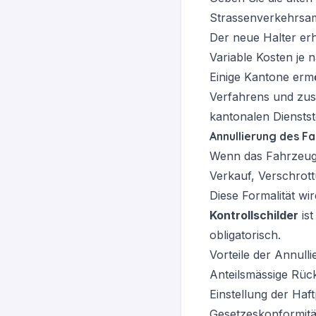
Strassenverkehrsa
Der neue Halter erh
Variable Kosten je 
Einige Kantone ermög
Verfahrens und zusä
kantonalen Dienstste
Annullierung des F
Wenn das Fahrzeug 
Verkauf, Verschrot
Diese Formalität wi
Kontrollschilder
ist
obligatorisch.
Vorteile der Annulli
Anteilsmässige Rüc
Einstellung der Haf
Gesetzeskonformitä