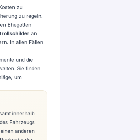
Kosten zu
cherung zu regeln.
den Ehegatten
rollschilder
an
n. In allen Fällen
umente und die
alten. Sie finden
hläge, um
samt innerhalb
g des Fahrzeugs
 einen anderen
r Rückgabe der