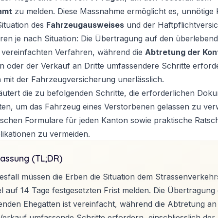
amt
zu melden. Diese Massnahme ermöglicht es, unnötige 
ituation des
Fahrzeugausweises
und der Haftpflichtversi
eren je nach Situation: Die Übertragung auf den überleben
m vereinfachten Verfahren, während die
Abtretung der Kont
 oder der Verkauf an Dritte umfassendere Schritte erforder
on mit der Fahrzeugversicherung unerlässlich.
läutert die zu befolgenden Schritte, die erforderlichen Dok
ten, um das Fahrzeug eines Verstorbenen gelassen zu verw
fischen Formulare für jeden Kanton sowie praktische Ratsc
likationen zu vermeiden.
assung (TL;DR)
sfall müssen die Erben die Situation dem Strassenverkehr
el auf 14 Tage festgesetzten Frist melden. Die Übertragun
enden Ehegatten ist vereinfacht, während die Abtretung an
Verkauf umfassende Schritte erfordern, einschliesslich de