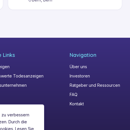
e Links
Navigation
eigen
Über uns
werte Todesanzeigen
Investoren
gsunternehmen
Ratgeber und Ressourcen
FAQ
Kontakt
s zu verbessern
zen. Durch die
ookies. Lesen Sie