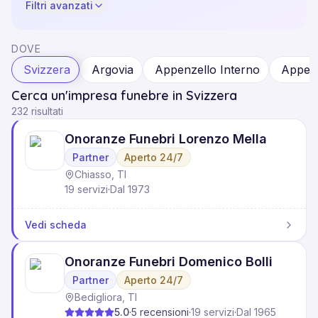
Filtri avanzati
DOVE
Svizzera
Argovia
Appenzello Interno
Appenz
Cerca un'impresa funebre in Svizzera
232 risultati
Onoranze Funebri Lorenzo Mella
Partner
Aperto 24/7
Chiasso, TI
19 servizi
·
Dal 1973
Vedi scheda
Onoranze Funebri Domenico Bolli
Partner
Aperto 24/7
Bedigliora, TI
5.0
·
5
recensioni
·
19 servizi
·
Dal 1965