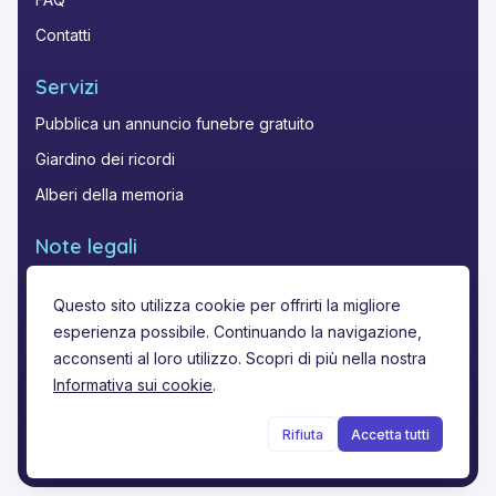
Contatti
Servizi
Pubblica un annuncio funebre gratuito
Giardino dei ricordi
Alberi della memoria
Note legali
Privacy
Questo sito utilizza cookie per offrirti la migliore
Termini di utilizzo
esperienza possibile. Continuando la navigazione,
Note legali
acconsenti al loro utilizzo. Scopri di più nella nostra
Informativa sui cookie
.
Rifiuta
Accetta tutti
©
2026
Funere.com
.
Tutti i diritti riservati.