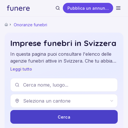
Pubblica un annuncio
Apri
Onoranze funebri
Home
Imprese funebri in Svizzera
In questa pagina puoi consultare l'elenco delle
Cerca
agenzie funebri attive in Svizzera. Che tu abbia
bisogno di un servizio di sepoltura, cremazione,
Leggi tutto
organizzazione della cerimonia, trasferimento
della salma o assistenza nelle pratiche
burocratiche, puoi trovare un'agenzia funebre
per cantone o per città. Ogni scheda contiene
Seleziona un cantone
indirizzo, contatti e servizi offerti, per aiutare le
famiglie a scegliere con serenità.
Cerca