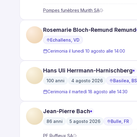
Pompes funèbres Murith SA
Rosemarie Bloch-Remund Remund
Echallens, VD
Cerimonia il lunedì 10 agosto alle 14:00
Hans Uli Herrmann-Harnischberg
100
anni
4 agosto 2026
Basilea, BS
·
·
Cerimonia il martedì 18 agosto alle 14:30
Jean-Pierre Bach
86
anni
5 agosto 2026
Bulle, FR
·
·
PF Ruffieux SA