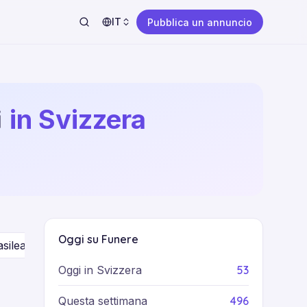
IT
Pubblica un annuncio
i
in Svizzera
Oggi su Funere
silea Città
2
Vallese
7
Basilea Campagna
Friburgo
53
Oggi in Svizzera
496
Questa settimana