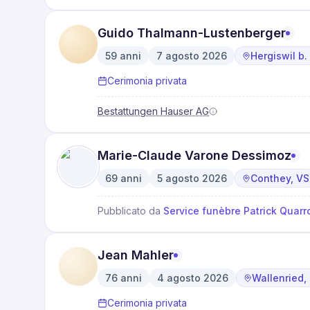
Guido Thalmann-Lustenberger
59
anni
7 agosto 2026
Hergiswil b.
·
·
Cerimonia privata
Bestattungen Hauser AG
Marie-Claude Varone Dessimoz
69
anni
5 agosto 2026
Conthey, VS
·
·
Pubblicato da
Service funèbre Patrick Quarr
Jean Mahler
76
anni
4 agosto 2026
Wallenried,
·
·
Cerimonia privata