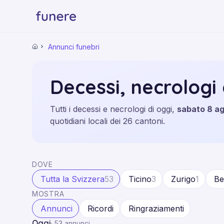
Annunci funebri
Home
Decessi, necrologi 
Tutti i decessi e necrologi di oggi,
sabato 8 a
quotidiani locali dei 26 cantoni.
DOVE
Tutta la Svizzera
53
Ticino
3
Zurigo
1
Be
MOSTRA
Annunci
Ricordi
Ringraziamenti
Oggi
·
53 annunci