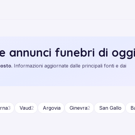
e annunci funebri di ogg
gosto
. Informazioni aggiornate dalle principali fonti e dai
rna
3
Vaud
2
Argovia
Ginevra
2
San Gallo
Ba