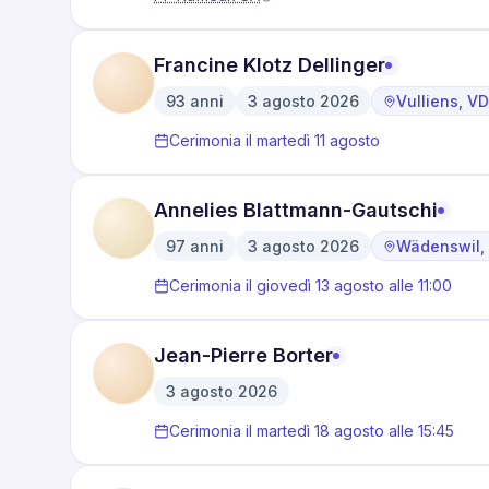
Francine Klotz Dellinger
93
anni
3 agosto 2026
Vulliens, VD
·
·
Cerimonia il martedì 11 agosto
Annelies Blattmann-Gautschi
97
anni
3 agosto 2026
Wädenswil,
·
·
Cerimonia il giovedì 13 agosto alle 11:00
Jean-Pierre Borter
3 agosto 2026
Cerimonia il martedì 18 agosto alle 15:45