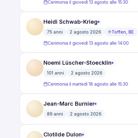
Cerimonia il giovedì 13 agosto alle 15:30
Heidi Schwab-Krieg
75
anni
2 agosto 2026
Toffen, BE
·
·
Cerimonia il giovedì 13 agosto alle 14:00
Noemi Lüscher-Stoecklin
101
anni
2 agosto 2026
·
Cerimonia il martedì 18 agosto alle 15:30
Jean-Marc Burnier
89
anni
2 agosto 2026
·
Clotilde Dulon