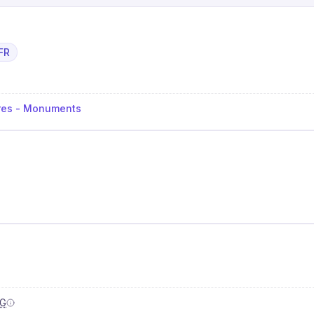
FR
bres - Monuments
AG