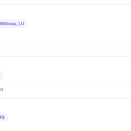
 Willisau, LU
oz
 FR