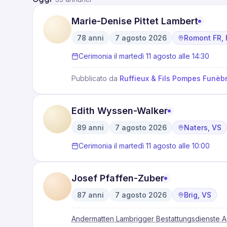
Marie-Denise Pittet Lambert
78
anni
7 agosto 2026
Romont FR, 
·
·
Cerimonia il martedì 11 agosto alle 14:30
Pubblicato da
Ruffieux & Fils Pompes Funè
Edith Wyssen-Walker
89
anni
7 agosto 2026
Naters, VS
·
·
Cerimonia il martedì 11 agosto alle 10:00
Josef Pfaffen-Zuber
87
anni
7 agosto 2026
Brig, VS
·
·
Andermatten Lambrigger Bestattungsdienste 