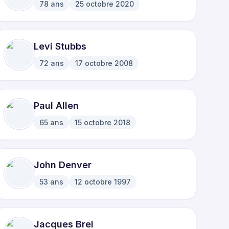
78
ans
25 octobre 2020
·
Levi Stubbs
72
ans
17 octobre 2008
·
Paul Allen
65
ans
15 octobre 2018
·
John Denver
53
ans
12 octobre 1997
·
Jacques Brel