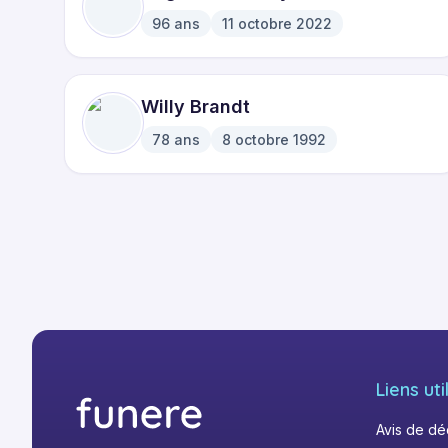
96
ans
11 octobre 2022
·
Willy Brandt
78
ans
8 octobre 1992
·
Liens uti
Avis de d