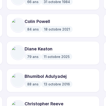
66
ans
31 octobre 1984
·
Colin Powell
84
ans
18 octobre 2021
·
Diane Keaton
79
ans
11 octobre 2025
·
Bhumibol Adulyadej
88
ans
13 octobre 2016
·
Christopher Reeve