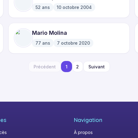
52
ans
10 octobre 2004
·
Mario Molina
77
ans
7 octobre 2020
·
Précédent
1
2
Suivant
les
Navigation
écès
À propos