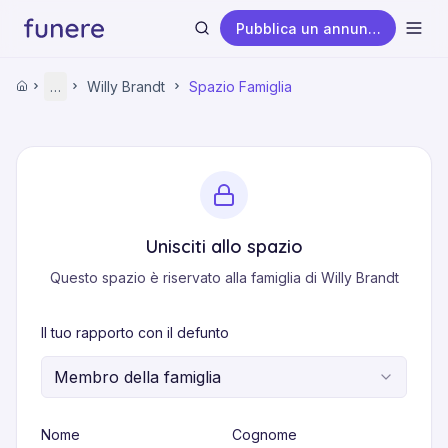
Pubblica un annuncio
Apri
Home
…
Willy Brandt
Spazio Famiglia
Home
Annunci funebri
Willy Brandt
Spazio Famiglia
Cerca
Unisciti allo spazio
Questo spazio è riservato alla famiglia di Willy Brandt
Il tuo rapporto con il defunto
Membro della famiglia
Nome
Cognome