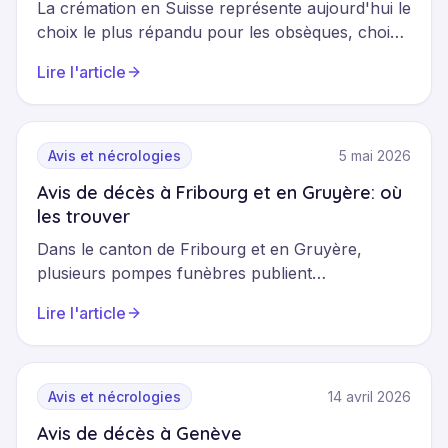
La crémation en Suisse représente aujourd'hui le
choix le plus répandu pour les obsèques, choisi
par plus de 80% des familles. Ce guide pratique
Lire l'article
présente les coûts réels en 2026, la procédure
complète et les délais nécessaires, avec un
focus particulier sur le canton du Tessin.
Avis et nécrologies
5 mai 2026
Avis de décès à Fribourg et en Gruyère: où
les trouver
Dans le canton de Fribourg et en Gruyère,
plusieurs pompes funèbres publient
régulièrement des avis de décès, notamment
Lire l'article
Ruffieux, Murith et Bongard. Ces annonces se
retrouvent sur différents supports : sites des
entreprises funéraires, presse locale et
plateformes numériques. Découvrez où
Avis et nécrologies
14 avril 2026
consulter facilement tous les avis de décès du
Avis de décès à Genève
canton au même endroit.