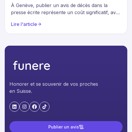
À Genève, publier un avis de décès dans la
presse écrite représente un coût significatif, avec
des tarifs pouvant atteindre 1 650 CHF dans la
Lire l'article
Tribune de Genève. Face à cette réalité
financière, plusieurs alternatives numériques
émergent, proposant des formules dès 99 CHF
ou entièrement gratuites, tout en garantissant
une diffusion rapide et une visibilité adaptée aux
besoins des familles.
Honorer et se souvenir de vos proches
en Suisse.
"LinkedIn"
"Instagram"
"Facebook"
"TikTok"
Publier un avis