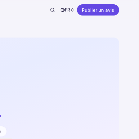
FR
Publier un avis
r
e