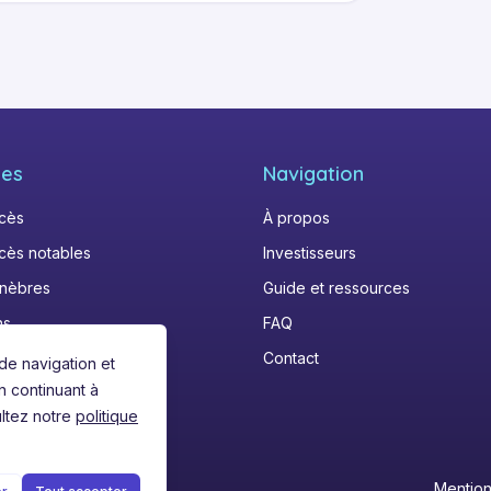
ere, unheilbare Krankheit tapfer 
im Beisein unserer Tochter Sonja, für 
bar für die gemeinsame Zeit und in 
iterleben.

les
Navigation
écès
À propos
cès notables
Investisseurs
nèbres
Guide et ressources
ns
FAQ
Contact
de navigation et
n continuant à
ltez notre
politique
Mention