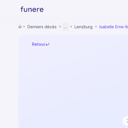
Accueil
Derniers décès
…
Lenzburg
Isabelle Erne-M
Accueil
Derniers décès
Argovie
Retour
Freiamt
Lenzburg
Isabelle Erne-Müller