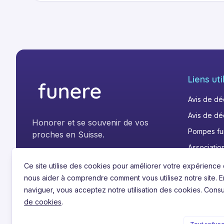
Jahrelang hast du den Kampf gegen Deine schw
erleidet. Nun durftest Du in Ruhe und Frieden, 
immer einschlafen. Wir sind Dir unendlich dank
unseren Herzen und Gedanken wirst Du ewig we
In tiefer Trauer und grosser Liebe:
Liens uti
Avis de d
Avis de dé
Honorer et se souvenir de vos
Pompes fu
proches en Suisse.
Associatio
"LinkedIn"
"Instagram"
"Facebook"
"TikTok"
Ce site utilise des cookies pour améliorer votre expérience 
nous aider à comprendre comment vous utilisez notre site. E
naviguer, vous acceptez notre utilisation des cookies. Consu
de cookies
.
©
2026
Funere.com
.
Tous droits réservés.