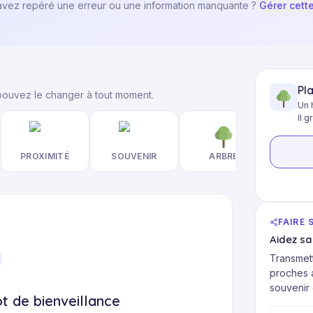
avez repéré une erreur ou une information manquante ?
Gérer cett
Pl
 pouvez le changer à tout moment.
Un 
Il g
PROXIMITÉ
SOUVENIR
ARBRE
FAIRE 
Aidez s
Transmett
proches a
souvenir 
t de bienveillance