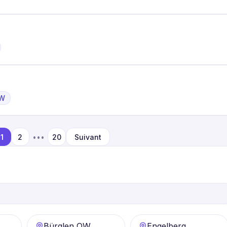
OW
1
2
•••
20
Suivant
Bürglen OW
Engelberg