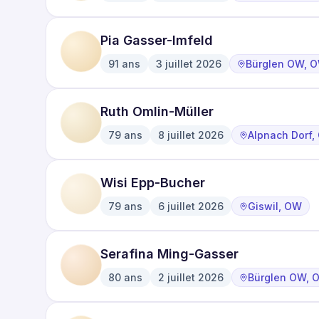
·
·
Pia Gasser-Imfeld
91
ans
3 juillet 2026
Bürglen OW, 
·
·
Ruth Omlin-Müller
79
ans
8 juillet 2026
Alpnach Dorf,
·
·
Wisi Epp-Bucher
79
ans
6 juillet 2026
Giswil, OW
·
·
Serafina Ming-Gasser
80
ans
2 juillet 2026
Bürglen OW, 
·
·