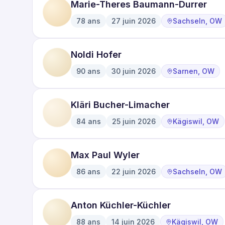
Marie-Theres Baumann-Durrer
78
ans
27 juin 2026
Sachseln, OW
·
·
Noldi Hofer
90
ans
30 juin 2026
Sarnen, OW
·
·
Kläri Bucher-Limacher
84
ans
25 juin 2026
Kägiswil, OW
·
·
Max Paul Wyler
86
ans
22 juin 2026
Sachseln, OW
·
·
Anton Küchler-Küchler
88
ans
14 juin 2026
Kägiswil, OW