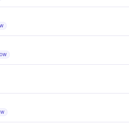
OW
 OW
OW