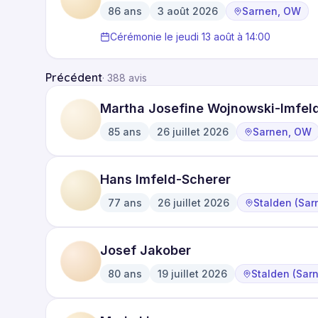
86
ans
3 août 2026
Sarnen, OW
·
·
Cérémonie le jeudi 13 août à 14:00
Précédent
·
388 avis
Martha Josefine Wojnowski-Imfel
85
ans
26 juillet 2026
Sarnen, OW
·
·
Hans Imfeld-Scherer
77
ans
26 juillet 2026
Stalden (Sar
·
·
Josef Jakober
80
ans
19 juillet 2026
Stalden (Sar
·
·