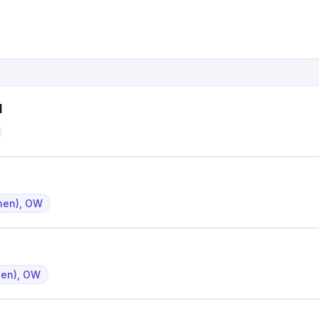
d
nen), OW
nen), OW