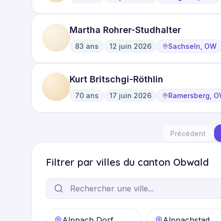
·
·
Martha Rohrer-Studhalter
83
ans
12 juin 2026
Sachseln, OW
·
·
Kurt Britschgi-Röthlin
70
ans
17 juin 2026
Ramersberg, 
·
·
Précédent
Filtrer par villes du canton Obwald
Alpnach Dorf
Alpnachstad