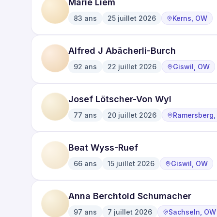
Marie Liem
83
ans
25 juillet 2026
Kerns, OW
·
·
Alfred J Abächerli-Burch
92
ans
22 juillet 2026
Giswil, OW
·
·
Josef Lötscher-Von Wyl
77
ans
20 juillet 2026
Ramersberg
·
·
Beat Wyss-Ruef
66
ans
15 juillet 2026
Giswil, OW
·
·
Anna Berchtold Schumacher
97
ans
7 juillet 2026
Sachseln, OW