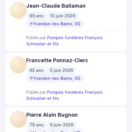
Jean-Claude Ballaman
89
ans
13 juin 2026
·
·
Yverdon-les-Bains, VD
Publié par
Pompes funèbres François
Schneiter et fils
Francette Ponnaz-Clerc
93
ans
5 juin 2026
·
·
Yverdon-les-Bains, VD
Publié par
Pompes funèbres François
Schneiter et fils
Pierre Alain Bugnon
79
ans
6 juin 2026
·
·