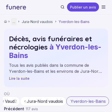
Publier un avis
Ouvr
Accueil
…
Jura-Nord vaudois
Yverdon-les-Bains
Accueil
Derniers décès
Vaud
Décès, avis funéraires et
Jura-Nord vaudois
nécrologies
Yverdon-les-Bains
à Yverdon-les-
Rechercher
Bains
Tous les avis publiés dans la commune de
Yverdon-les-Bains et les environs de Jura-Nord
vaudois. Informations mises à jour depuis les
Lire la suite
principales sources et quotidiens locaux.
OÙ
Vaud
2
Jura-Nord vaudois
Yverdon-les-Bains
Précédent
·
117 avis