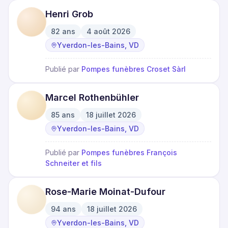
Henri Grob
82
ans
4 août 2026
·
·
Yverdon-les-Bains, VD
Publié par
Pompes funèbres Croset Sàrl
Marcel Rothenbühler
85
ans
18 juillet 2026
·
·
Yverdon-les-Bains, VD
Publié par
Pompes funèbres François
Schneiter et fils
Rose-Marie Moinat-Dufour
94
ans
18 juillet 2026
·
·
Yverdon-les-Bains, VD