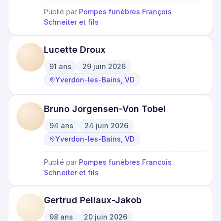
Publié par
Pompes funèbres François
Schneiter et fils
Lucette Droux
91
ans
29 juin 2026
·
·
Yverdon-les-Bains, VD
Bruno Jorgensen-Von Tobel
94
ans
24 juin 2026
·
·
Yverdon-les-Bains, VD
Publié par
Pompes funèbres François
Schneiter et fils
Gertrud Pellaux-Jakob
98
ans
20 juin 2026