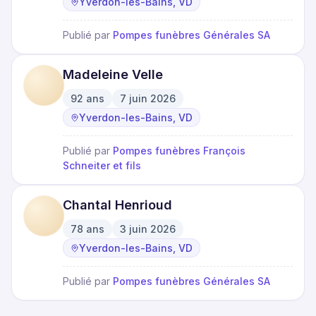
Yverdon-les-Bains, VD
Publié par
Pompes funèbres Générales SA
Madeleine Velle
92
ans
7 juin 2026
·
·
Yverdon-les-Bains, VD
Publié par
Pompes funèbres François
Schneiter et fils
Chantal Henrioud
78
ans
3 juin 2026
·
·
Yverdon-les-Bains, VD
Publié par
Pompes funèbres Générales SA