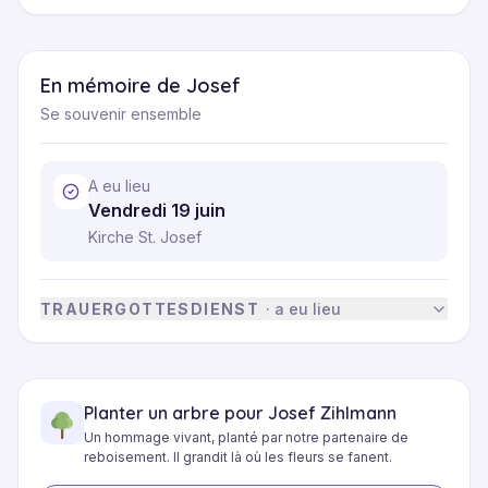
durftest du liebevoll begleitet deine letzte Reise 
antreten.

En mémoire de Josef
Es gibt keine Worte dafür, wie sehr wir dich 
Se souvenir ensemble
vermissen:
A eu lieu
Vendredi 19 juin
Kirche St. Josef
TRAUERGOTTESDIENST
·
a eu lieu
Planter un arbre pour Josef Zihlmann
Un hommage vivant, planté par notre partenaire de
reboisement. Il grandit là où les fleurs se fanent.