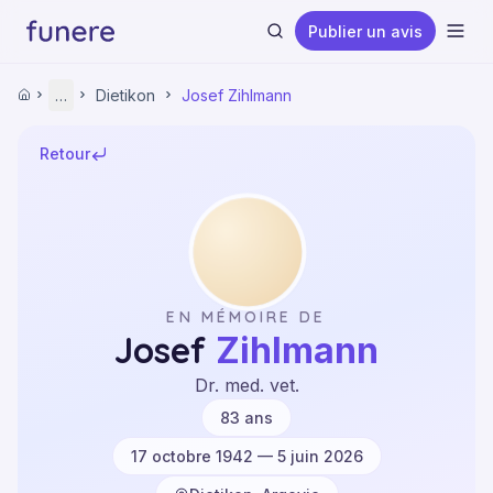
Publier un avis
Ouvr
Accueil
…
Dietikon
Josef Zihlmann
Accueil
Derniers décès
Argovie
Retour
Dietikon
Josef Zihlmann
Rechercher
EN MÉMOIRE DE
Josef
Zihlmann
Dr. med. vet.
·
·
83
ans
17 octobre 1942 — 5 juin 2026