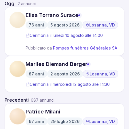
Oggi
·
2 annunci
Elisa Torrano Surace
76
anni
5 agosto 2026
Losanna, VD
·
·
Cerimonia il lunedì 10 agosto alle 14:00
Pubblicato da
Pompes funèbres Générales SA
Marlies Diemand Berger
87
anni
2 agosto 2026
Losanna, VD
·
·
Cerimonia il mercoledì 12 agosto alle 14:30
Precedenti
·
687 annunci
Patrice Milani
67
anni
29 luglio 2026
Losanna, VD
·
·