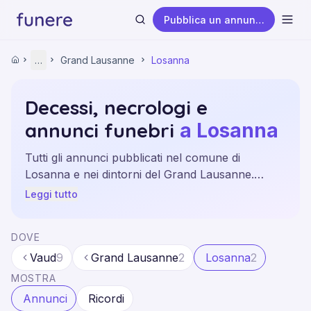
Pubblica un annuncio
Apri
Home
…
Grand Lausanne
Losanna
Home
Annunci funebri
Vaud
Decessi, necrologi e
Grand Lausanne
annunci funebri
Losanna
a Losanna
Cerca
Tutti gli annunci pubblicati nel comune di
Losanna e nei dintorni del Grand Lausanne.
Informazioni aggiornate dalle principali fonti e dai
Leggi tutto
quotidiani locali.
DOVE
Vaud
9
Grand Lausanne
2
Losanna
2
MOSTRA
Annunci
Ricordi