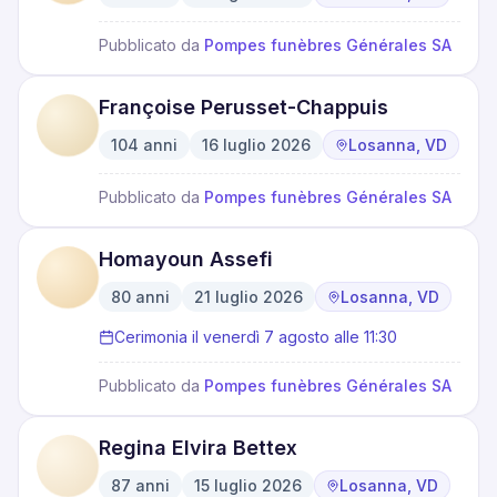
·
·
Pubblicato da
Pompes funèbres Générales SA
Françoise Perusset-Chappuis
104
anni
16 luglio 2026
Losanna, VD
·
·
Pubblicato da
Pompes funèbres Générales SA
Homayoun Assefi
80
anni
21 luglio 2026
Losanna, VD
·
·
Cerimonia il venerdì 7 agosto alle 11:30
Pubblicato da
Pompes funèbres Générales SA
Regina Elvira Bettex
87
anni
15 luglio 2026
Losanna, VD